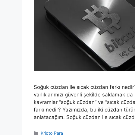
Soğuk cüzdan ile sıcak cüzdan farkı nedir?,
varlıklarımızı güvenli şekilde saklamak d
kavramlar “soğuk cüzdan” ve “sıcak cüzda
farkı nedir? Yazımızda, bu iki cüzdan türün
anlatacağım. Soğuk cüzdan ile sıcak cüz
Kategoriler
Kripto Para