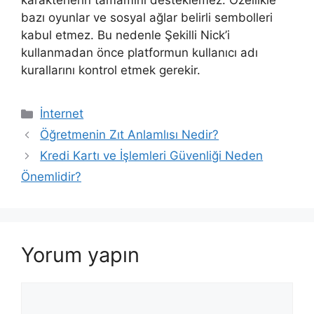
karakterlerin tamamını desteklemez. Özellikle
bazı oyunlar ve sosyal ağlar belirli sembolleri
kabul etmez. Bu nedenle Şekilli Nick’i
kullanmadan önce platformun kullanıcı adı
kurallarını kontrol etmek gerekir.
Kategoriler
İnternet
Öğretmenin Zıt Anlamlısı Nedir?
Kredi Kartı ve İşlemleri Güvenliği Neden
Önemlidir?
Yorum yapın
Yorum